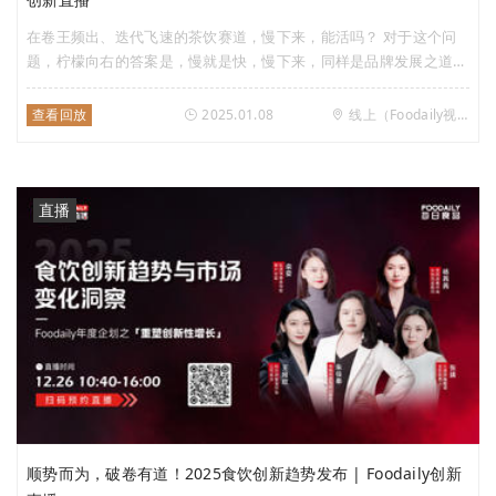
在卷王频出、迭代飞速的茶饮赛道，慢下来，能活吗？ 对于这个问
题，柠檬向右的答案是，慢就是快，慢下来，同样是品牌发展之道。
三年开店268家，拒绝了多位投资人抛出的橄榄枝，营销投入极少，
不开街边店，但约卖出了4亿杯柠檬茶，几乎0闭店。 很显然，柠檬
查看回放
2025.01.08
线上（Foodaily视频号）
向右对于理想的品牌和健康稳健的成长路径有自己的坚持，也
靠“慢”赚到了钱。那么，柠檬向右为什么敢选择慢下来？慢发展如何
支持品牌的增长？ 1月8日下午15:00，Foodaily每日食品邀请到了柠
檬向右 CEO 徐柏鹤，对上述问题来一场深度对话。
直播
顺势而为，破卷有道！2025食饮创新趋势发布 | Foodaily创新