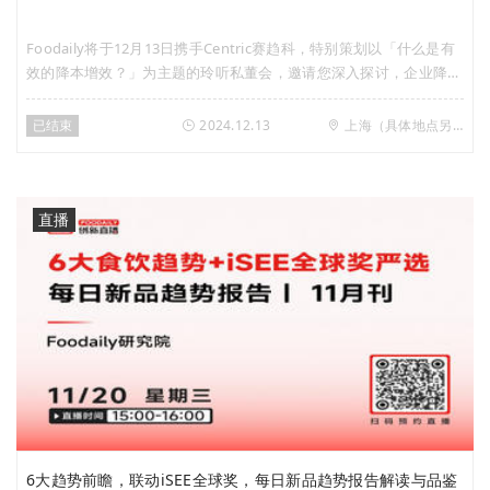
Foodaily将于12月13日携手Centric赛趋科，特别策划以「什么是有
效的降本增效？」为主题的玲听私董会，邀请您深入探讨，企业降本
增效，背后抓准关键点的逻辑是什么？在推进降本增效的进程中，企
业可以从哪里找助力，帮助自己快速优化流程，提升效率？
已结束
2024.12.13
上海（具体地点另行通知）
直播
6大趋势前瞻，联动iSEE全球奖，每日新品趋势报告解读与品鉴