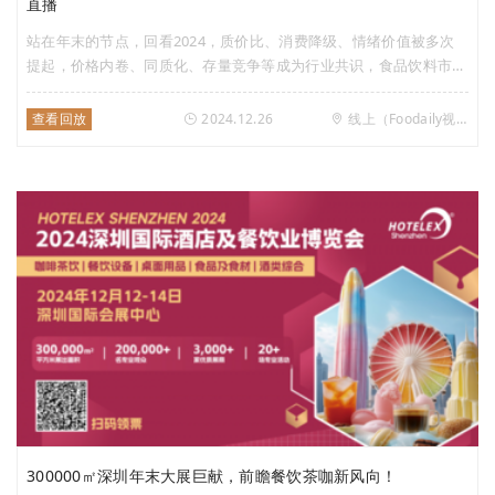
直播
站在年末的节点，回看2024，质价比、消费降级、情绪价值被多次
提起，价格内卷、同质化、存量竞争等成为行业共识，食品饮料市场
正经历新一轮变革。变化的市场环境下，尽管众多品牌面临着增长困
境，但也能从中找到潜在的发展契机。为此，12月26日上午10点40
查看回放
2024.12.26
线上（Foodaily视频号）
分，Foodaily每日食品将推出年度特别企划首篇——“食饮创新趋势
与市场变化洞察”主题直播。此次直播特别邀请到了凯度消费者指
数、科尔尼管理咨询公司 、魔镜洞察、里斯战略咨询、久谦咨询等
公司，通过分享他们对于食品行业消费趋势、品类趋势、渠道趋势等
方面的创新洞察，为食品行业从业者提供新一年的关键趋势分析及创
新指南。
300000㎡深圳年末大展巨献，前瞻餐饮茶咖新风向！