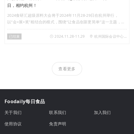
日，相约杭州！
2024食研汇超级原料大会将于2024年11月28-29日在杭州举行，
以“会+展+奖”相结合的模式，围绕“让食品创新更简单”这一主题，发
挥食研汇品牌优势，聚焦七大热门专题，汇集全球食品与饮料行业专
家、知名企业、高校学者、创新品牌……打造颇具重磅影响力的食品
已结束
2024.11.28-11.29
杭州国际会议中心洲际酒店
行业年度盛会！
查看更多
Foodaily每日食品
关于我们
联系我们
加入我们
使用协议
免责声明