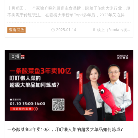
十月稻田，一个家喻户晓的厨房主食品牌，脱胎于传统大米行业，却
不拘泥于传统玩法。 在霸榜大米榜单Top1多年后，2023年又在抖音
上开始主推黄糯玉米，一个大家眼里再普通不过的初级农产品，不到
一年摇身一变成了抖音上热卖的明星单品。2024年1-5月，仅抖音的
查看回放
2025.01.14
线上（Foodaily视频号）
销售体量就达到了将近10亿。 “标品”赛道跑出亿级爆品，十月稻田
是如何把一根玉米做到全国销量领先？在竞争激烈的厨房食品赛道，
十月稻田又是如何稳定增长并找到第二增长曲线的？ 1月14日下午
15:00，Foodaily每日食品邀请到了十月稻田集团联合创始人&董事
直播
长 王兵，共探企业增长之道。
一条酸菜鱼3年卖10亿，叮叮懒人菜的超级大单品如何炼成?