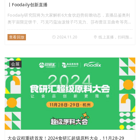
丨Foodaily创新直播
Foodaily研究院将为大家解析6大食饮趋势前瞻动态，直播品鉴奥利
奥宇宙限定饼干、巧克巧蔻油泼辣子巧克力、莎布蕾豆豆曲奇等亮点
新品，并联动iSEE全球奖理事会秘书长兼主理人Flora，对iSEE全球
奖十余款产品进行品尝。
查看回放
2024.11.20
线上直播，扫码预约
会展
大会议程重磅首发！2024食研汇超级原料大会，11月28-29