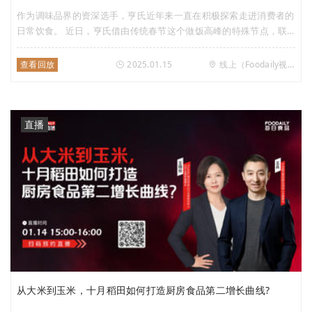
作为调味品界的资深选手，亨氏近年来一直在积极探索走进消费者的
日常饮食。 近日，亨氏借由传统春节这个做饭高峰的特殊节点，联
合黄天鹅鸡蛋一起推动征集“番茄炒蛋的故事”，利用鸡蛋作为创新媒
介，将消费者们的独特故事印在黄天鹅鸡蛋上，在盒马门店进行销
查看回放
2025.01.15
线上（Foodaily视频号）
售，并启动线上“晒鸡蛋”抽奖活动，将国民级家常菜番茄炒蛋玩出了
新花样。 亨氏x黄天鹅这组跨界CP是怎么玩到一起的？又能给品牌场
景营销带来什么新的启示？ 1月15日下午15:00，Foodaily每日食品
邀请到了亨氏市场总监 彭楸洋，黄天鹅品牌营销总监 苗棚，赞意创
直播
意合伙人 上海办公室总经理 Soyar沈旦扬，一起来分享他们“番茄炒
蛋”合作背后的故事。
从大米到玉米，十月稻田如何打造厨房食品第二增长曲线?