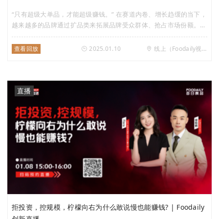
“只有超级大单品，才能超级赚钱。” 在赛道内卷、增长趋缓的当下，
越来越多的品牌通过扩品类来拓展品牌受众群体、抢占市场份额。但
叮叮懒人菜却反其道而行之，从2020年上线至今只专注一个单品“酸
菜鱼”，3年就卖到10个亿。 不走寻常路的背后，叮叮懒人菜到底有
查看回放
2025.01.10
线上（Foodaily视频号）
怎样的经营考量？只做一个单品，品牌真的能持续下去吗？ 1月10日
下午15:00，Foodaily每日食品将邀请叮叮懒人菜&回家吃饭APP创始
人 唐万里展开对话，聊聊品牌从0到1的蜕变心路历程。
直播
拒投资，控规模，柠檬向右为什么敢说慢也能赚钱? | Foodaily
创新直播