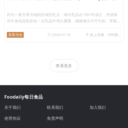
作为一家天津当地的区域性乳企，海河乳品在1957年成立，凭借海
河牛角包花色奶在一众乳品中突出重围，相继推出可可牛奶、草莓牛
奶、巧克力牛奶等热销产品，近期又凭借香菜牛油果牛奶、薄巧牛奶
再度引爆消费市场。 海河的系列风味乳为何总能抓取国民的注意
查看回放
2024.07.18
线上直播，扫码预约
力，准确把握消费热点，屡次破圈？ 此次，我们非常荣幸邀请到海
河乳品有限公司党委书记、董事长邹旸。在海河乳品任职3年，邹旸
通过一系列打法让海河乳品从一众区域乳企中快速崛起实现稳健增
长，并把海河这一老字号打造成备受国民关注的“网红”品牌，成为天
津市的地域名片之一。 今晚19:30，锁定Foodaily创新直播，
查看更多
Foodaily首席内容官Frank将对话海河乳品有限公司党委书记、董事
长邹旸，一同解析海河系列风味乳打造爆品的路径，敬请期待！
Foodaily每日食品
关于我们
联系我们
加入我们
使用协议
免责声明