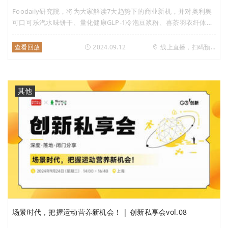
Foodaily研究院，将为大家解读7大趋势下的商业新机，并对奥利奥
可口可乐汽水味饼干、量化健康GLP-1冷泡豆浆粉、喜茶羽衣纤体
瓶、麻辣王子黑松露辣条月饼等10款亮点新品、话题爆品带来解析与
现场品鉴。直播间还可领取干货满满的《每日新品趋势报告（9月
查看回放
2024.09.12
线上直播，扫码预约
刊）》
其他
场景时代，把握运动营养新机会！ | 创新私享会vol.08