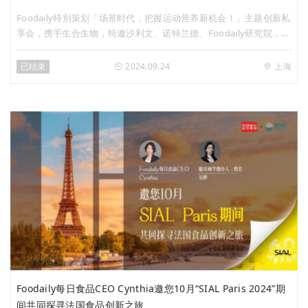
Foodaily特别策划「场景时代，把握运动营养新机会！」主题创新私
享会，携手生合生物，特邀沙利文、诺特兰德、Foodaily研究院，分
享关于运动营养市场的消费洞察、全球趋势、创新解决方案、场景营
销策略等，并将围绕主题进行全球创新产品的品鉴和共创互动，共同
已结束
2024.09.24
上海
探讨如何抓住运动营养领域的新增长机会！
Foodaily每日食品CEO Cynthia邀您10月“SIAL Paris 2024”期
间共同探寻法国食品创新之旅