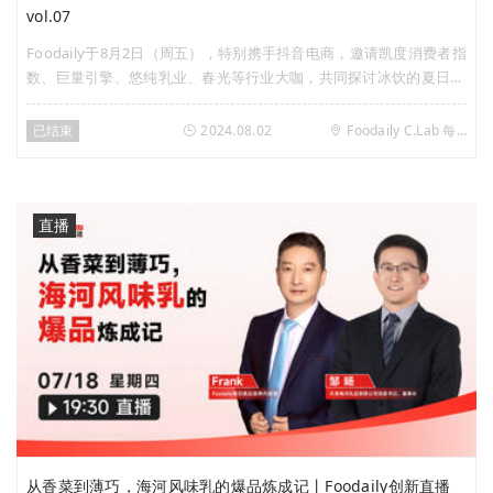
vol.07
Foodaily于8月2日（周五），特别携手抖音电商，邀请凯度消费者指
数、巨量引擎、悠纯乳业、春光等行业大咖，共同探讨冰饮的夏日新
商机。
已结束
2024.08.02
Foodaily C.Lab 每日食品创新加速实验室 · 上海
直播
从香菜到薄巧，海河风味乳的爆品炼成记丨Foodaily创新直播