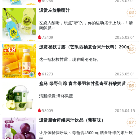
2026.03.01
80268
汲赏左旋酸嘢汁
左旋入酸嘢，玩点“嘢”的，你的运动搭子上线～！清
爽解腻～
2026.03.01
72409
汲赏杨枝甘露（芒果西柚复合果汁饮料）290g
这一瓶杨枝甘露，现在喝刚刚好。
2026.05.01
61273
盒马 绿野仙踪 青苹果羽衣甘蓝奇亚籽酸奶昔 400g
清新绿意 满杯果蔬
2026.04.15
58009
汲赏膳食纤维果汁饮品（葡萄味）
让身体畅快呼吸～每瓶含4500mg膳食纤维的果汁饮
品