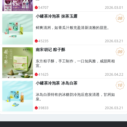
2026.03.01
54707
小罐茶冷泡茶 抹茶玉露
鲜爽清冽，如青瓜汁般充盈清新淡雅的甜意。
2026.03.21
45235
南宋胡记 粽子酥
东方粽子酥，手工制作，一口知风雅，咸甜两相
宜。
2026.04.22
41625
小罐茶冷泡茶 冰岛白茶
冰岛白茶特有的冰糖韵冷泡后愈发清透，甘冽如
泉。
2026.03.21
39833