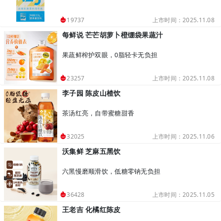
上市时间：2025.11.08
19737
每鲜说 芒芒胡萝卜橙绷袋果蔬汁
果蔬鲜榨护双眼，0脂轻卡无负担
上市时间：2025.11.08
23257
李子园 陈皮山楂饮
茶汤红亮，自带蜜糖甜香
上市时间：2025.11.06
32025
沃集鲜 芝麻五黑饮
六黑慢磨顺滑饮，低糖零钠无负担
上市时间：2025.11.05
36428
王老吉 化橘红陈皮