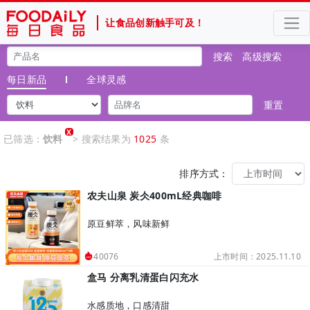
让食品创新触手可及！
搜索
高级搜索
每日新品
全球灵感
重置
X
已筛选：
饮料
> 搜索结果为
1025
条
排序方式：
农夫山泉 炭仌400mL经典咖啡
原豆鲜萃，风味新鲜
上市时间：2025.11.10
40076
盒马 分离乳清蛋白闪充水
水感质地，口感清甜