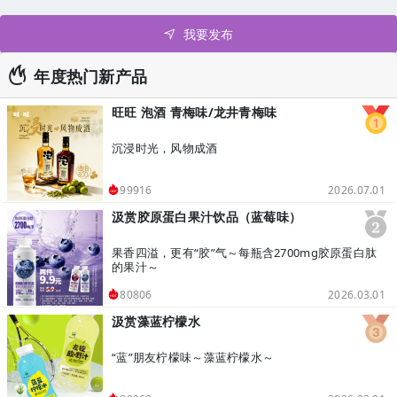
我要发布
年度热门新产品
旺旺 泡酒 青梅味/龙井青梅味
沉浸时光，风物成酒
2026.07.01
99916
汲赏胶原蛋白果汁饮品（蓝莓味）
果香四溢，更有“胶”气～每瓶含2700mg胶原蛋白肽
的果汁～
2026.03.01
80806
汲赏藻蓝柠檬水
“蓝”朋友柠檬味～藻蓝柠檬水～