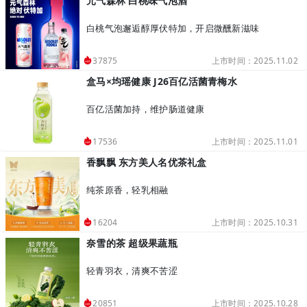
元气森林 白桃味气泡酒
白桃气泡邂逅醇厚伏特加，开启微醺新滋味
上市时间：2025.11.02
37875
盒马×均瑶健康 J26百亿活菌青梅水
百亿活菌加持，维护肠道健康
上市时间：2025.11.01
17536
香飘飘 东方美人名优茶礼盒
纯茶原香，轻乳相融
上市时间：2025.10.31
16204
奈雪的茶 超级果蔬瓶
轻青羽衣，清爽不苦涩
上市时间：2025.10.28
20851