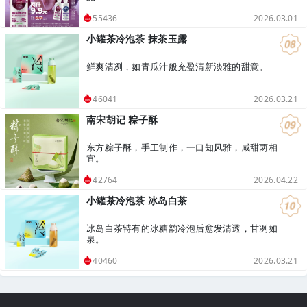
2026.03.01
55436
小罐茶冷泡茶 抹茶玉露
鲜爽清冽，如青瓜汁般充盈清新淡雅的甜意。
2026.03.21
46041
南宋胡记 粽子酥
东方粽子酥，手工制作，一口知风雅，咸甜两相
宜。
2026.04.22
42764
小罐茶冷泡茶 冰岛白茶
冰岛白茶特有的冰糖韵冷泡后愈发清透，甘冽如
泉。
2026.03.21
40460