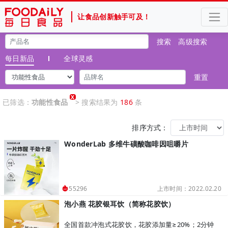
让食品创新触手可及！
搜索
高级搜索
每日新品
全球灵感
重置
X
已筛选：
功能性食品
> 搜索结果为
186
条
排序方式：
WonderLab 多维牛磺酸咖啡因咀嚼片
上市时间：2022.02.20
55296
泡小燕 花胶银耳饮（简称花胶饮）
全国首款冲泡式花胶饮，花胶添加量≥20%；2分钟