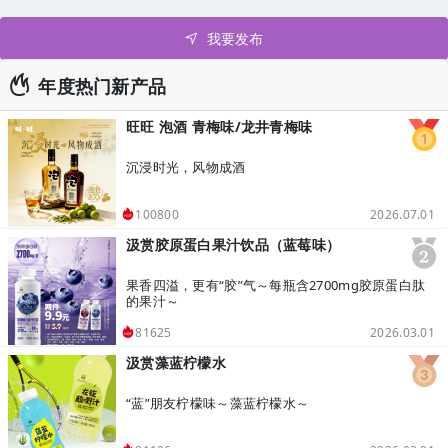
我要发布
年度热门新产品
旺旺 泡酒 青梅味/龙井青梅味
沉浸时光，风物成酒
2026.07.01
100800
汲赏胶原蛋白果汁饮品（蓝莓味）
果香四溢，更有“胶”气～每瓶含2700mg胶原蛋白肽
的果汁～
2026.03.01
81625
汲赏藻蓝柠檬水
“蓝”朋友柠檬味～藻蓝柠檬水～