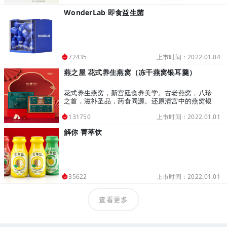
WonderLab 即食益生菌
上市时间：2022.01.04
72435
燕之屋 花式养生燕窝（冻干燕窝银耳羹）
花式养生燕窝，新宫廷食养美学。古老燕窝，八珍
之首，滋补圣品，药食同源。还原清宫中的燕窝银
耳羹，一碗钦定。
上市时间：2022.01.01
131750
解你 菁萃饮
上市时间：2022.01.01
35622
查看更多