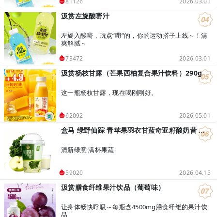
2026.03.01
81126
汲赏左旋酸嘢汁
左旋入酸嘢，玩点“嘢”的，你的运动搭子上线～！清
爽解腻～
2026.03.01
73472
汲赏杨枝甘露（芒果西柚复合果汁饮料）290g
这一瓶杨枝甘露，现在喝刚刚好。
2026.05.01
62092
盒马 绿野仙踪 青苹果羽衣甘蓝奇亚籽酸奶昔 400g
清新绿意 满杯果蔬
2026.04.15
59020
汲赏膳食纤维果汁饮品（葡萄味）
让身体畅快呼吸～每瓶含4500mg膳食纤维的果汁饮
品