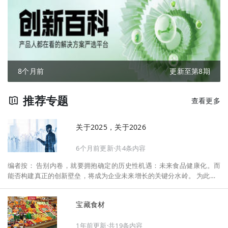
8个月前
更新至第8期
推荐专题
查看更多
关于2025，关于2026
6个月前更新·共4条内容
编者按： 告别内卷，就要拥抱确定的历史性机遇：未来食品健康化。而
能否构建真正的创新壁垒，将成为企业未来增长的关键分水岭。 为此，F
oodaily每日食品启动2026年度特别企划——《关于2025，关于2026》，
将以“创新产品”透视“未来机会”，以全球视野探寻中国机遇、增长解法，
宝藏食材
拆解年度标杆的增长逻辑与谋篇布局，深挖“药食同源”“低GI”“老龄营
养”“清洁标签”等热门赛道的爆品基因，从趋势预判、品类创新、未来增长
1年前更新·共19条内容
机会、企业战略布局以及渠道变革等，为行业提供务实、前瞻的开年创新