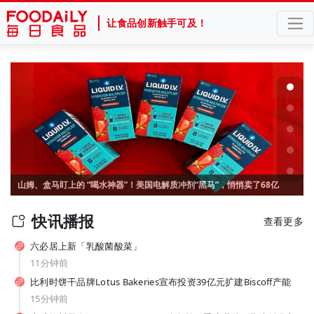
让食品创新触手可及！
山姆、盒马盯上的 “喝水神器”！美国电解质冲剂“黑马”，悄悄卖了68亿
官宣张凌赫！产品线集体“焕新”，“国民薯片”可比克按下年轻化加速键
快讯播报
查看更多
六必居上新「乳酸菌酸菜」
11分钟前
比利时饼干品牌Lotus Bakeries宣布投资39亿元扩建Biscoff产能
15分钟前