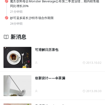
魔爪饮料母企Monster Beverage公布第二季度业绩，期内销售额
纯甄推出「每日益瓶BUFF系列」新品，元气森林上新白桦苏打水... | 一周热闻
同比增长20%
21分钟前
妙可蓝多延长沙特市场合作期限
24分钟前
新消息
从7-11、朴朴到丰e，蒙牛要借运动饮料“杀”入渠道新战场？
可溶解日历茶包
2013.10.02
创新设计——伞茶漏
2013.09.30