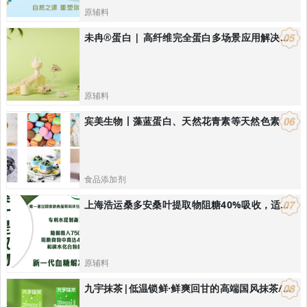
原辅料
未冉®️蛋白 | 高纤维完全蛋白多场景应用解决方案
原辅料
宾美生物丨藻蓝蛋白、天然花青素等天然色素
食品添加剂
上海浩运桑多安桑叶提取物阻糖40%吸收，适合开发减肥控体产品
原辅料
九宇抹茶|低温锁鲜·鲜爽回甘的高端国风抹茶/饮品烘焙解决方案