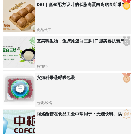
DGI｜低GI配方设计的低脂高蛋白高膳食纤维青稞黑全麦馒头/低GI主食解决方案
食品代工
艾美科生物，鱼胶原蛋白三肽|口服美容抗衰产品解决方案
原辅料
安姆科果蔬呼吸包装
包装/设备
阿洛酮糖在食品工业中常用于：无糖饮料、烘焙食品：替代蔗糖降低热量