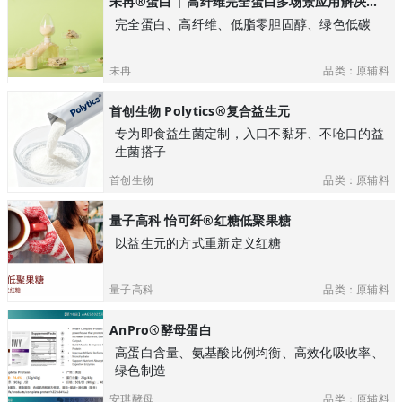
未冉®️蛋白 | 高纤维完全蛋白多场景应用解决方案
完全蛋白、高纤维、低脂零胆固醇、绿色低碳
未冉
品类：原辅料
首创生物 Polytics®复合益生元
专为即食益生菌定制，入口不黏牙、不呛口的益
生菌搭子
首创生物
品类：原辅料
量子高科 怡可纤®红糖低聚果糖
以益生元的方式重新定义红糖
量子高科
品类：原辅料
AnPro®酵母蛋白
高蛋白含量、氨基酸比例均衡、高效化吸收率、
绿色制造
安琪酵母
品类：原辅料