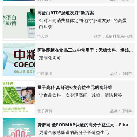
高蛋白RTD"肠道友好"新方案
针对不同消费群体定制化的“肠道友好” 的高蛋
白即饮
恒天然
品类：原辅料贸易/代理
阿洛酮糖在食品工业中常用于：无糖饮料、烘焙食品：替代蔗糖降低热量
定制化均可
中粮集团
品类：原辅料
量子高科 真纤进®复合益生元膳食纤维
让食品饮料一次实现高纤、减糖、清洁标签
量子高科
品类：原辅料
赞倍司 低FODMAP认证的高分子益生元—Fibalance®（半乳甘露聚糖）
更适合敏感肠道的高分子长链益生元