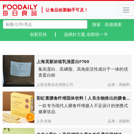
让食品创新触手可及！
搜索
高级搜索
创新百科
选择好方案,创新快一半
上海芙新浓缩乳清蛋白F700
集高蛋白、高磷脂、高免疫活性成分于一体的优
质蛋白粉
上海芙新实业有限公司
品类：原辅料
彩虹素膳食纤维固体饮料丨人良生物推出的膳食纤维便携补充装丨高效补充膳食纤维
一款专为现代人膳食纤维摄入不足设计的便携式
健康饮品
人良生物
品类：原辅料