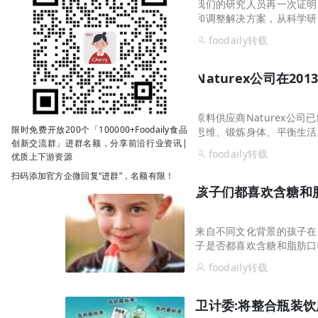
我们的研究人员再一次证明
和调整解决方案，从科学研
奶和奶酪生产商提供不同的
foodaily转载
的乳制品工艺，提供简单集
方结合，这种酶制剂极大地
Naturex公司在
原料供应商Naturex公
限时免费开放200个「100000+Foodaily食品
思维、锻炼身体、平衡生活
创新交流群」进群名额，分享前沿行业资讯|
foodaily转载
优质上下游资源
扫码添加官方企微回复“进群”，名额有限！
孩子们都喜欢含糖和
来自不同文化背景的孩子在
子是否都喜欢含糖和脂肪口
研究人员调查了来自意大利
foodaily转载
的1705名年龄在6至9
苹果汁中不同程度的糖，以
卫计委:将整合瓶装