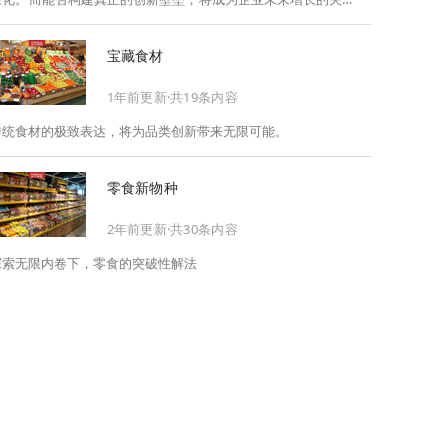
此，Foodaily每日食品启动2026年度特别企划——
《关于2025，关于2026》，将以“创新产品”透视“未来机会”，以
宝藏食材
全球视野探寻中国机遇、增长解法，拆解年度标杆的增长逻辑与
谋篇布局，深挖“药食同源”“低GI”“老龄营养”“清洁标签”等热门赛
1年前更新·共19条内容
道的爆品基因，从趋势预判、品类创新、未来增长机会、企业战
略布局以及渠道变革等，为行业提供务实、前瞻的开年创新指
传统食材的极致表达，将为品类创新带来无限可能。
南。
零食新物种
2年前更新·共30条内容
探索无限内卷下，零食的突破性解法