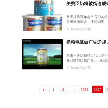
美赞臣奶粉被指违规
享誉世界百年老字号的美赞
质量问题增多、违规销售、
2012年第三季度美赞臣
foodaily转载
体的美赞臣系列报道进行再
会责任。
奶粉电视做广告违规 
超市里卖奶粉打出“买五赠
各品牌的奶粉广告……这些
类违反《国际母乳代用品销
foodaily转载
申，仍旧有多达104个品
‹
1
2
...
2671
2672