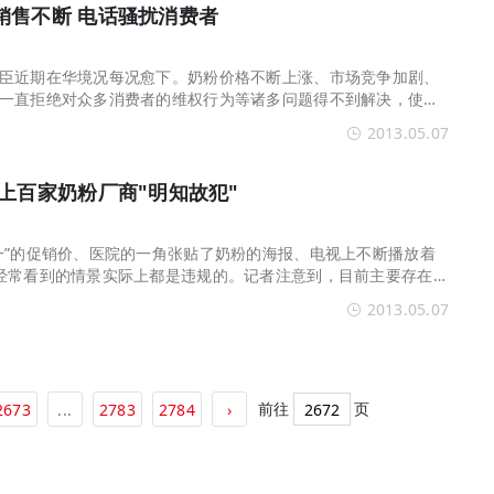
销售不断 电话骚扰消费者
臣近期在华境况每况愈下。奶粉价格不断上涨、市场竞争加剧、
一直拒绝对众多消费者的维权行为等诸多问题得不到解决，使得
在中国区市场表现出销售状况不佳、库存压力增大。我们对之前各媒
2013.05.07
次梳理，希望美赞臣能看清自身现状，并督促美赞臣负起企业社
上百家奶粉厂商"明知故犯"
一”的促销价、医院的一角张贴了奶粉的海报、电视上不断播放着
经常看到的情景实际上都是违规的。记者注意到，目前主要存在四
售守则》和《母乳代用品销售管理办法》的现象。尽管三令五
2013.05.07
牌的奶粉、奶嘴、奶瓶等在商场超市违规促销。
前往
页
2673
...
2783
2784
›