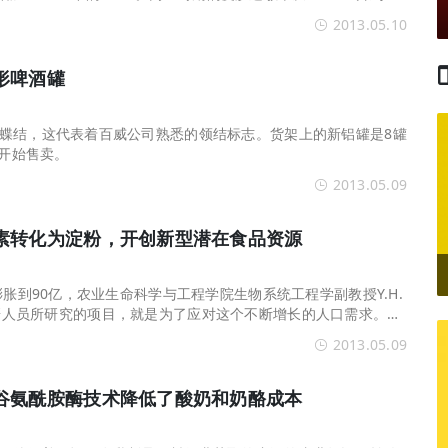
增长而下降。
2013.05.10
形啤酒罐
蝶结，这代表着百威公司熟悉的领结标志。货架上的新铝罐是8罐
国开始售卖。
2013.05.09
素转化为淀粉，开创新型潜在食品资源
膨胀到90亿，农业生命科学与工程学院生物系统工程学副教授Y.H.
带领的科研人员所研究的项目，就是为了应对这个不断增长的人口需求。淀
成，提供的能量占我们日常卡路里摄入量的20%-40%。
2013.05.09
谷氨酰胺酶技术降低了酸奶和奶酪成本