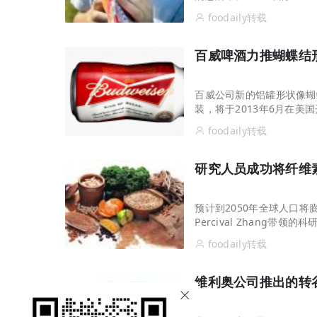
12.5％，但是它们随年龄
foodaily转载
百威啤酒力推蝴蝶结
百威公司新的铝罐形状像蝴
装，将于2013年6月在美
foodaily转载
研究人员成功将纤维
预计到2050年全球人口将
Percival Zhang
粉是人类膳食中最重要的组
foodaily转载
维利奥公司推出的转