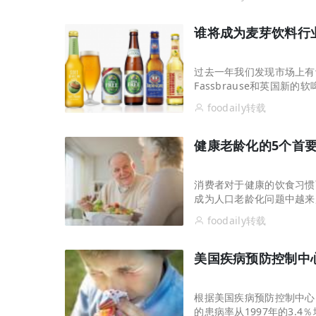
从7-11、朴朴到丰e，蒙牛要借运动饮料“
谁将成为麦芽饮料行
过去一年我们发现市场上有
Fassbrause和英国
为酒精饮料的替代品，如果
foodaily转载
健康老龄化的5个首
消费者对于健康的饮食习惯
成为人口老龄化问题中越来
康，皮肤健康，关节健康和
foodaily转载
称。
美国疾病预防控制中心
拓宽品类边界！让常温奶鲜甜好喝，伊利
根据美国疾病预防控制中心
的患病率从1997年的3.4