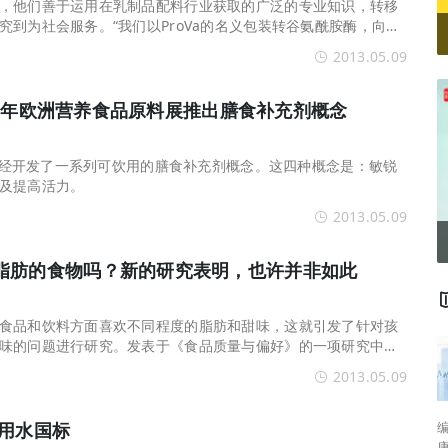
，他们善于运用在乳制品配料行业获取的广泛的专业知识，转移
究到为社会服务。“我们以ProVa的名义包装转谷氨酰胺酶，向酸
包装规格。最终目的是在现有许可的生产系统基础上，利用我们
2013.05.09
成的ProVa技术。”新技术与一种稳定的、易使用的液态酶制剂配
简化了液态奶流，在防止灰尘的同时还能精确配量、混合均匀。
2013年欧洲营养食品原料展推出膳食补充剂概念
司已经开发了一系列可饮用的膳食补充剂概念。这四种概念是：敏锐
及提高活力。
2013.05.09
脂肪的食物吗？新的研究表明，也许并非如此
食品和饮料方面喜欢不同程度的脂肪和甜味，这就引发了针对孩
味的问题进行研究。发表于《食品质量与偏好》的一项研究中，
，爱沙尼亚，塞浦路斯，比利时，瑞典，德国，匈牙利和西班牙
2013.05.09
岁的儿童的口味喜好。他们使用成对比较法，孩子们根据自己的喜好对
及饼干中不同程度脂肪，盐和味精含量进行评分。
编者按： 
饮用水国标