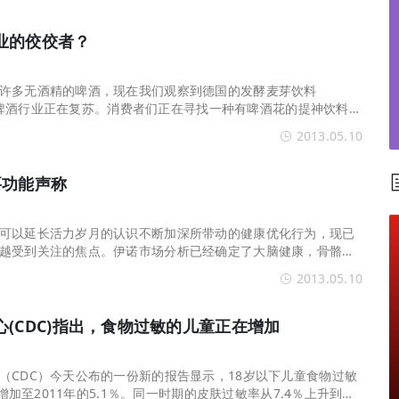
杀”入渠道新战场？
业的佼佼者？
许多无酒精的啤酒，现在我们观察到德国的发酵麦芽饮料
新的软啤酒行业正在复苏。消费者们正在寻找一种有啤酒花的提神饮料作
可以的话顶端发泡最好。
2013.05.10
要功能声称
可以延长活力岁月的认识不断加深所带动的健康优化行为，现已
越受到关注的焦点。伊诺市场分析已经确定了大脑健康，骨骼健
视力健康作为老年消费者功能性食品和饮料市场的五大健康声
2013.05.10
(CDC)指出，食物过敏的儿童正在增加
如何破解行业难题？
（CDC）今天公布的一份新的报告显示，18岁以下儿童食物过敏
％增加至2011年的5.1％。同一时期的皮肤过敏率从7.4％上升到