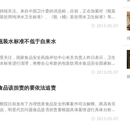
分水岭。 为
持续关注。来自中国卫计委的消息称，目前，正在加紧对《瓶装
装饮用纯净水卫生标准》、《瓶（桶）装饮用水卫生标准》等标
2013.05.07
瓶装水标准不低于自来水
受关注，国家食品安全风险评估中心有关负责人昨日表示，卫生
水标准进行清理，将整合公布新的包装饮用水食品安全国家标
标准“低于自来水”的质疑，国家食品安全风险评估中心有关负责
2013.05.07
定，食品生产经营用水应当符合国家规定的生活饮用水卫生标
按照食品管理，其相关标准均规定了原料用水应当符合《生活饮
食品该担责的要依法追责
察院日前发布了办理危害食品安全刑事案件司法解释。两高有关
说，明星代言问题食品是否担责要根据具体案情进行具体分析，
规定办案，明星该承担相应责任的要依法追责。
2013.05.07