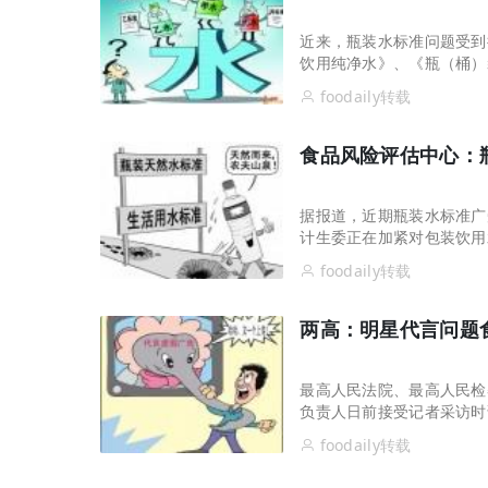
近来，瓶装水标准问题受到
饮用纯净水》、《瓶（桶）
准进行清理。
foodaily转载
食品风险评估中心：
据报道，近期瓶装水标准广
计生委正在加紧对包装饮用
准。针对公众对包装饮用水
foodaily转载
人表示，《食品安全法》规
准。目前，中国包装饮用水
用水卫生标准》规定。
两高：明星代言问题
最高人民法院、最高人民检
负责人日前接受记者采访时
司法机关严格依照相关法律
foodaily转载