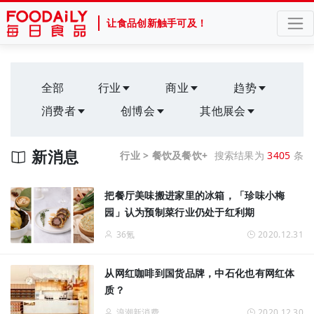
让食品创新触手可及！
全部
行业
商业
趋势
消费者
创博会
其他展会
新消息
行业 > 餐饮及餐饮+
搜索结果为
3405
条
把餐厅美味搬进家里的冰箱，「珍味小梅
园」认为预制菜行业仍处于红利期
36氪
2020.12.31
从网红咖啡到国货品牌，中石化也有网红体
质？
浪潮新消费
2020.12.30