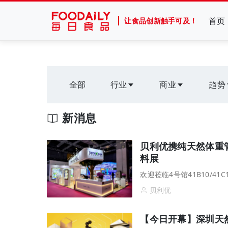
首页
让食品创新触手可及！
全部
行业
商业
趋势
新消息
贝利优携纯天然体重
料展
欢迎莅临4号馆41B10/4
贝利优
【今日开幕】深圳天