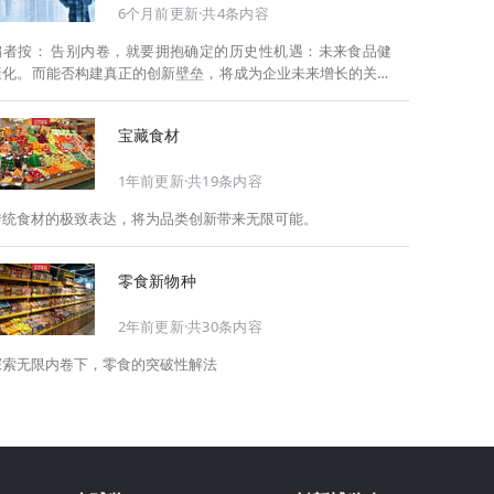
6个月前更新·共4条内容
告别内卷，就要拥抱确定的历史性机遇：未来食品健
康化。而能否构建真正的创新壁垒，将成为企业未来增长的关键
此，Foodaily每日食品启动2026年度特别企划——
《关于2025，关于2026》，将以“创新产品”透视“未来机会”，以
宝藏食材
全球视野探寻中国机遇、增长解法，拆解年度标杆的增长逻辑与
谋篇布局，深挖“药食同源”“低GI”“老龄营养”“清洁标签”等热门赛
1年前更新·共19条内容
道的爆品基因，从趋势预判、品类创新、未来增长机会、企业战
略布局以及渠道变革等，为行业提供务实、前瞻的开年创新指
传统食材的极致表达，将为品类创新带来无限可能。
南。
零食新物种
2年前更新·共30条内容
探索无限内卷下，零食的突破性解法