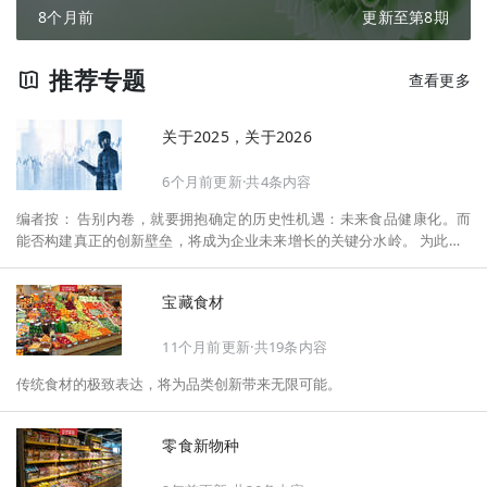
8个月前
更新至第8期
推荐专题
查看更多
关于2025，关于2026
6个月前更新·共4条内容
编者按： 告别内卷，就要拥抱确定的历史性机遇：未来食品健康化。而
能否构建真正的创新壁垒，将成为企业未来增长的关键分水岭。 为此，F
oodaily每日食品启动2026年度特别企划——《关于2025，关于2026》，
将以“创新产品”透视“未来机会”，以全球视野探寻中国机遇、增长解法，
宝藏食材
拆解年度标杆的增长逻辑与谋篇布局，深挖“药食同源”“低GI”“老龄营
养”“清洁标签”等热门赛道的爆品基因，从趋势预判、品类创新、未来增长
11个月前更新·共19条内容
机会、企业战略布局以及渠道变革等，为行业提供务实、前瞻的开年创新
指南。
传统食材的极致表达，将为品类创新带来无限可能。
零食新物种