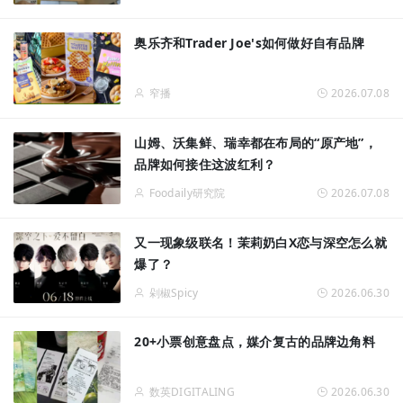
奥乐齐和Trader Joe's如何做好自有品牌
窄播
2026.07.08
山姆、沃集鲜、瑞幸都在布局的“原产地”，
品牌如何接住这波红利？
Foodaily研究院
2026.07.08
又一现象级联名！茉莉奶白X恋与深空怎么就
爆了？
剁椒Spicy
2026.06.30
20+小票创意盘点，媒介复古的品牌边角料
数英DIGITALING
2026.06.30