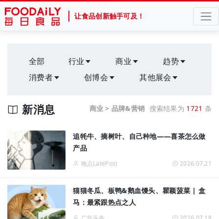
让食品创新触手可及！
全部
行业
商业
趋势
消费者
创博会
其他展会
新消息
商业 > 品牌&营销
搜索结果为
1721
条
追牦牛、摘树叶、自己种地——喜茶怎么做
产品
晚点LatePost
2026.07.21
猫猫冬瓜、板鸭&鹅血馒头、瞿颖菠菜 | 盒
马：最紧跟热点之人
广告头条
2026.07.18