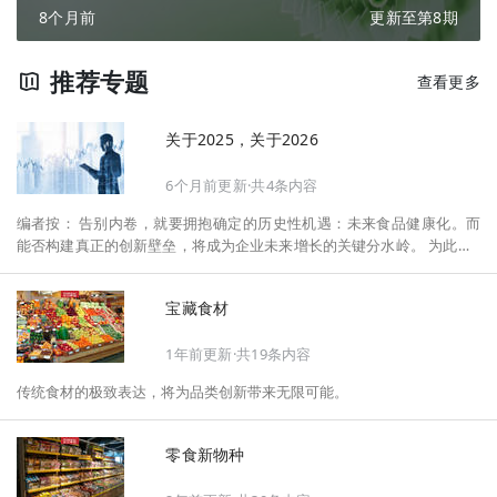
8个月前
更新至第8期
推荐专题
查看更多
关于2025，关于2026
6个月前更新·共4条内容
编者按： 告别内卷，就要拥抱确定的历史性机遇：未来食品健康化。而
能否构建真正的创新壁垒，将成为企业未来增长的关键分水岭。 为此，F
oodaily每日食品启动2026年度特别企划——《关于2025，关于2026》，
将以“创新产品”透视“未来机会”，以全球视野探寻中国机遇、增长解法，
宝藏食材
拆解年度标杆的增长逻辑与谋篇布局，深挖“药食同源”“低GI”“老龄营
养”“清洁标签”等热门赛道的爆品基因，从趋势预判、品类创新、未来增长
1年前更新·共19条内容
机会、企业战略布局以及渠道变革等，为行业提供务实、前瞻的开年创新
指南。
传统食材的极致表达，将为品类创新带来无限可能。
零食新物种