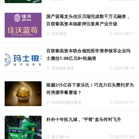
国产蓝莓龙头佳沃贝瑞完成数千万元融资，
百联挚高资本独家押注浆果产业升级
百联挚高
2025.08.11
百联挚高资本联合领投医学营养领军企业玛
士撒拉1.08亿元B+轮融资
百联挚高资本
2025.08.10
狠砸215亿吞下家乐氏！巧克力巨头费列罗为
何突袭早餐赛道？
Foodaily每日食品
2025.07.11
朴朴十年拓九城，“平替”盒马何时飞升
新立场Pro
2025.07.04