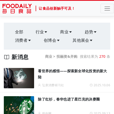
让食品创新触手可及！
全部
行业
商业
趋势
消费者
创博会
其他展会
新消息
商业 > 投融资&并购
搜索结果为
270
条
看世界的感悟——探索新全球化投资的新大
陆
弘章消费研习社
2025.10.06
除了红杉，春华也进了星巴克的决赛圈
投中网
2025.09.13