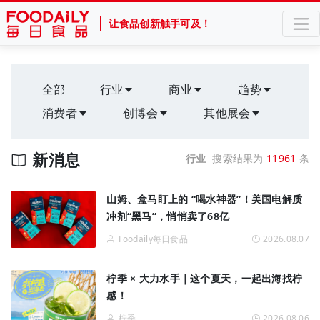
让食品创新触手可及！
全部
行业
商业
趋势
消费者
创博会
其他展会
新消息
行业
搜索结果为
11961
条
山姆、盒马盯上的 “喝水神器”！美国电解质
冲剂“黑马”，悄悄卖了68亿
Foodaily每日食品
2026.08.07
柠季 × 大力水手｜这个夏天，一起出海找柠
感！
柠季
2026.08.06