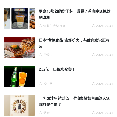
罗森10块钱的饼干杯，暴露了茶咖赛道尴尬
的真相
红餐供应链指南
2026.07.31
日本“背德食品”市场扩大，与健康意识正相
反
日经B
2026.07.31
232亿，巴黎水被卖了
投中网
2026.07.31
一包卤汁年销过亿，潮汕集锦如何靠达人矩
阵打爆全网？
沥金
2026.07.31