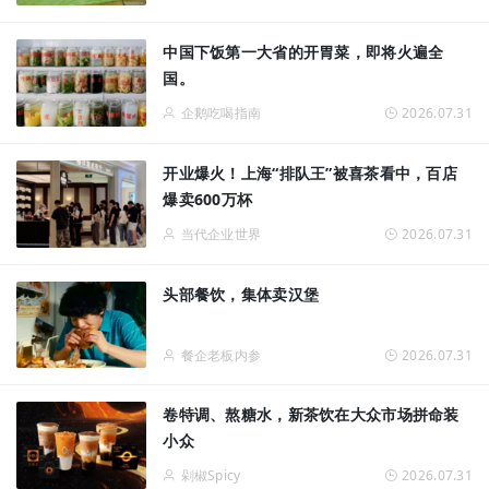
中国下饭第一大省的开胃菜，即将火遍全
国。
企鹅吃喝指南
2026.07.31
开业爆火！上海“排队王”被喜茶看中，百店
爆卖600万杯
当代企业世界
2026.07.31
头部餐饮，集体卖汉堡
餐企老板内参
2026.07.31
卷特调、熬糖水，新茶饮在大众市场拼命装
小众
剁椒Spicy
2026.07.31