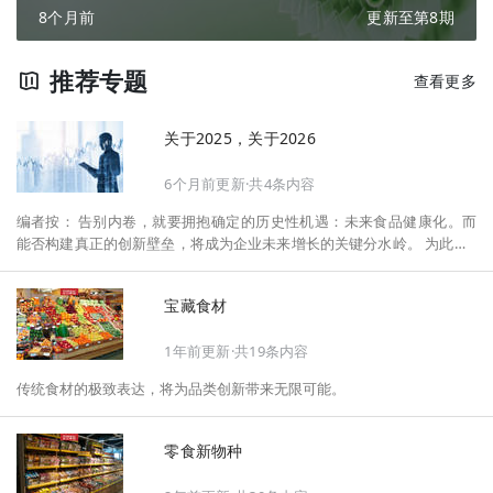
8个月前
更新至第8期
推荐专题
查看更多
关于2025，关于2026
6个月前更新·共4条内容
编者按： 告别内卷，就要拥抱确定的历史性机遇：未来食品健康化。而
能否构建真正的创新壁垒，将成为企业未来增长的关键分水岭。 为此，F
oodaily每日食品启动2026年度特别企划——《关于2025，关于2026》，
将以“创新产品”透视“未来机会”，以全球视野探寻中国机遇、增长解法，
宝藏食材
拆解年度标杆的增长逻辑与谋篇布局，深挖“药食同源”“低GI”“老龄营
养”“清洁标签”等热门赛道的爆品基因，从趋势预判、品类创新、未来增长
1年前更新·共19条内容
机会、企业战略布局以及渠道变革等，为行业提供务实、前瞻的开年创新
指南。
传统食材的极致表达，将为品类创新带来无限可能。
零食新物种