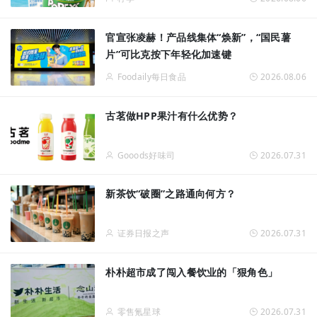
官宣张凌赫！产品线集体“焕新”，“国民薯
片”可比克按下年轻化加速键
Foodaily每日食品
2026.08.06
古茗做HPP果汁有什么优势？
Gooods好味司
2026.07.31
新茶饮“破圈”之路通向何方？
证券日报之声
2026.07.31
朴朴超市成了闯入餐饮业的「狠角色」
零售氪星球
2026.07.31