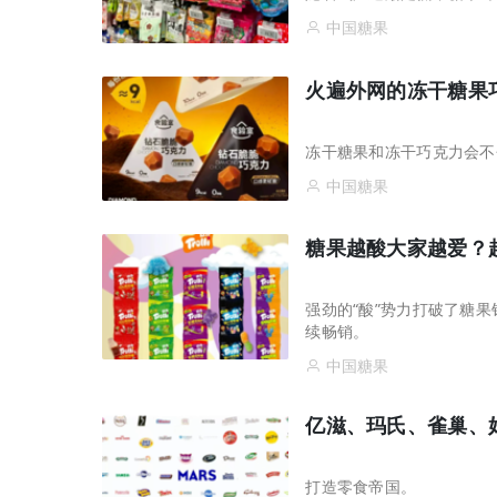
中国糖果
火遍外网的冻干糖果
冻干糖果和冻干巧克力会不
中国糖果
糖果越酸大家越爱？
强劲的“酸”势力打破了糖
续畅销。
中国糖果
亿滋、玛氏、雀巢、
打造零食帝国。