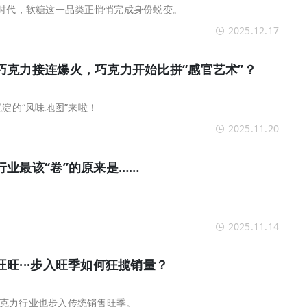
的时代，软糖这一品类正悄悄完成身份蜕变。
2025.12.17
巧克力接连爆火，巧克力开始比拼“感官艺术”？
沉淀的“风味地图”来啦！
2025.11.20
业最该“卷”的原来是……
2025.11.14
旺···步入旺季如何狂揽销量？
克力行业也步入传统销售旺季。