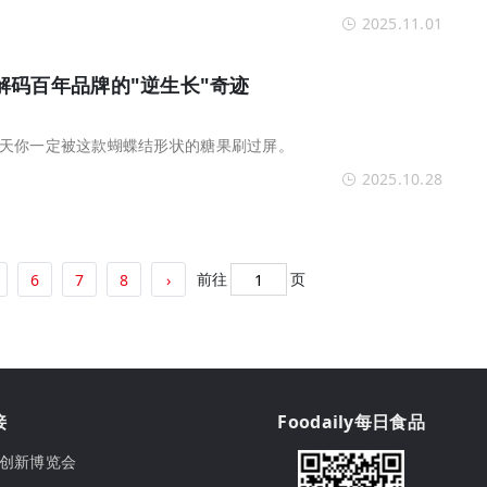
2025.11.01
解码百年品牌的"逆生长"奇迹
天你一定被这款蝴蝶结形状的糖果刷过屏。
2025.10.28
前往
页
6
7
8
›
接
Foodaily每日食品
ily创新博览会