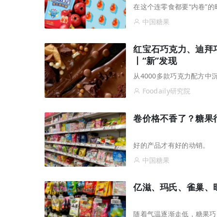
在这个连零食都要“内卷”
中国糖果
红宝石巧克力、迪拜
丨“新”发现
从4000多款巧克力配方中
Foodaily研究院
卷价格不香了？糖果行
好的产品才有好的动销。
中国糖果
亿滋、玛氏、雀巢、旺
随着气温逐渐走低，糖果巧