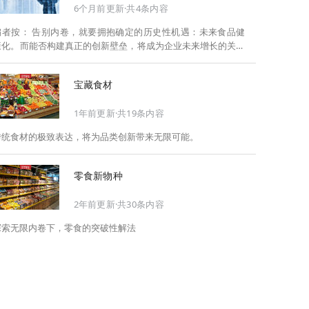
6个月前更新·共4条内容
告别内卷，就要拥抱确定的历史性机遇：未来食品健
康化。而能否构建真正的创新壁垒，将成为企业未来增长的关键
此，Foodaily每日食品启动2026年度特别企划——
《关于2025，关于2026》，将以“创新产品”透视“未来机会”，以
宝藏食材
全球视野探寻中国机遇、增长解法，拆解年度标杆的增长逻辑与
谋篇布局，深挖“药食同源”“低GI”“老龄营养”“清洁标签”等热门赛
1年前更新·共19条内容
道的爆品基因，从趋势预判、品类创新、未来增长机会、企业战
略布局以及渠道变革等，为行业提供务实、前瞻的开年创新指
传统食材的极致表达，将为品类创新带来无限可能。
南。
零食新物种
2年前更新·共30条内容
探索无限内卷下，零食的突破性解法