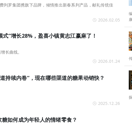
费列罗集团携旗下品牌，倾情推出新春系列产品，献礼传统佳
编者按： 
2026.02.05
分水岭。 为
模式”增长28%，盈喜小镇黄志江赢麻了！
新增长曲线。
2026.01.24
渠道持续内卷”，现在哪些渠道的糖果动销快？
2025.12.26
：软糖如何成为年轻人的情绪零食？