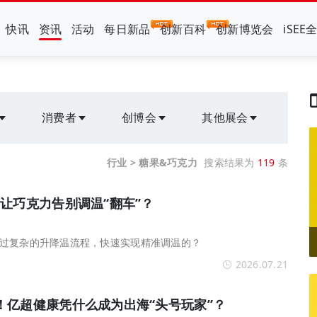
快讯
资讯
活动
每日新品
创新百科
创新博览会
iSEE
消费者
创博会
其他展会
行业 > 糖果&巧克力
搜索结果为
119
条
让巧克力告别调温“翻车”？
过复杂的升降温流程，快速实现精准调温的？
2026.07.21
！亿超健康凭什么成为出海“头号玩家”？