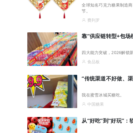
全球知名巧克力糖果制造商
节。
费列罗
靠“供应链转型+包场
四大能力突破，2026解锁
食品板
“传统渠道不好做、
我在蜜雪冰城买糖吃。
中国糖果
从“好吃”到“好玩”