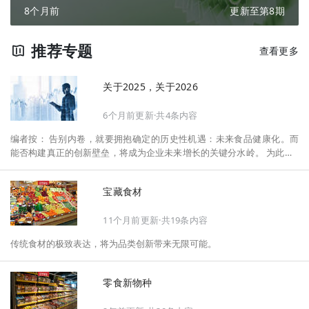
8个月前
更新至第8期
推荐专题
查看更多
关于2025，关于2026
6个月前更新·共4条内容
编者按： 告别内卷，就要拥抱确定的历史性机遇：未来食品健康化。而
能否构建真正的创新壁垒，将成为企业未来增长的关键分水岭。 为此，F
oodaily每日食品启动2026年度特别企划——《关于2025，关于2026》，
将以“创新产品”透视“未来机会”，以全球视野探寻中国机遇、增长解法，
宝藏食材
拆解年度标杆的增长逻辑与谋篇布局，深挖“药食同源”“低GI”“老龄营
养”“清洁标签”等热门赛道的爆品基因，从趋势预判、品类创新、未来增长
11个月前更新·共19条内容
机会、企业战略布局以及渠道变革等，为行业提供务实、前瞻的开年创新
指南。
传统食材的极致表达，将为品类创新带来无限可能。
零食新物种