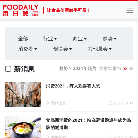
让食品创新触手可及！
全部
行业
商业
趋势
消费者
创博会
其他展会
新消息
趋势 > 2021年趋势
搜索结果为
52
条
消费2021，有人欢喜有人愁
营销之美
2022.03.07
食品新消费的2021：站在逻辑跑通与成为品
牌的隧道期
螳螂观察
2022.01.07