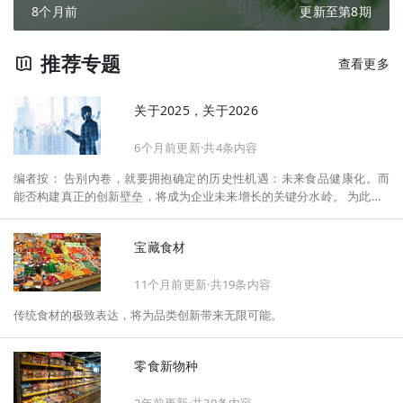
8个月前
更新至第8期
推荐专题
查看更多
关于2025，关于2026
6个月前更新·共4条内容
编者按： 告别内卷，就要拥抱确定的历史性机遇：未来食品健康化。而
能否构建真正的创新壁垒，将成为企业未来增长的关键分水岭。 为此，F
oodaily每日食品启动2026年度特别企划——《关于2025，关于2026》，
将以“创新产品”透视“未来机会”，以全球视野探寻中国机遇、增长解法，
宝藏食材
拆解年度标杆的增长逻辑与谋篇布局，深挖“药食同源”“低GI”“老龄营
养”“清洁标签”等热门赛道的爆品基因，从趋势预判、品类创新、未来增长
11个月前更新·共19条内容
机会、企业战略布局以及渠道变革等，为行业提供务实、前瞻的开年创新
指南。
传统食材的极致表达，将为品类创新带来无限可能。
零食新物种