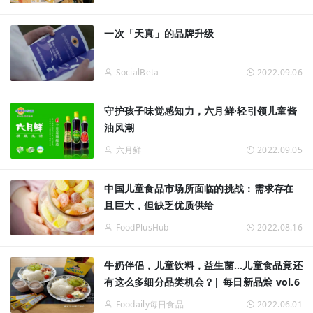
一次「天真」的品牌升级
SocialBeta
2022.09.06
守护孩子味觉感知力，六月鲜·轻引领儿童酱
油风潮
六月鲜
2022.09.05
中国儿童食品市场所面临的挑战：需求存在
且巨大，但缺乏优质供给
FoodPlusHub
2022.08.16
牛奶伴侣，儿童饮料，益生菌…儿童食品竟还
有这么多细分品类机会？| 每日新品烩 vol.6
Foodaily每日食品
2022.06.01