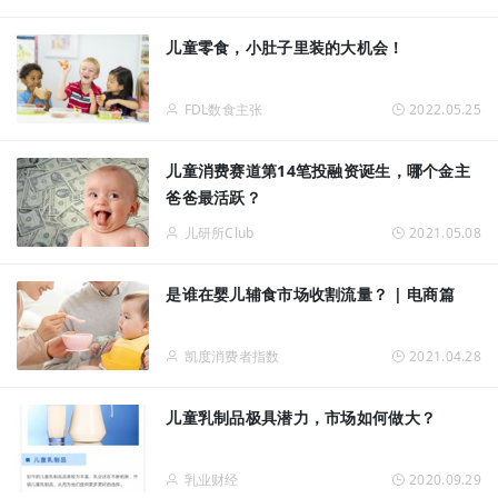
儿童零食，小肚子里装的大机会！
FDL数食主张
2022.05.25
儿童消费赛道第14笔投融资诞生，哪个金主
爸爸最活跃？
儿研所Club
2021.05.08
是谁在婴儿辅食市场收割流量？ | 电商篇
凯度消费者指数
2021.04.28
儿童乳制品极具潜力，市场如何做大？
乳业财经
2020.09.29