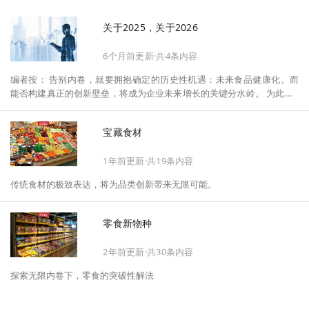
关于2025，关于2026
6个月前更新·共4条内容
编者按： 告别内卷，就要拥抱确定的历史性机遇：未来食品健康化。而
能否构建真正的创新壁垒，将成为企业未来增长的关键分水岭。 为此，F
oodaily每日食品启动2026年度特别企划——《关于2025，关于2026》，
将以“创新产品”透视“未来机会”，以全球视野探寻中国机遇、增长解法，
宝藏食材
拆解年度标杆的增长逻辑与谋篇布局，深挖“药食同源”“低GI”“老龄营
养”“清洁标签”等热门赛道的爆品基因，从趋势预判、品类创新、未来增长
1年前更新·共19条内容
机会、企业战略布局以及渠道变革等，为行业提供务实、前瞻的开年创新
指南。
传统食材的极致表达，将为品类创新带来无限可能。
零食新物种
2年前更新·共30条内容
探索无限内卷下，零食的突破性解法