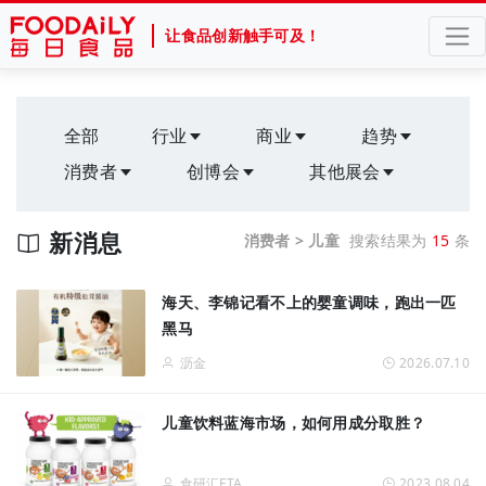
让食品创新触手可及！
全部
行业
商业
趋势
消费者
创博会
其他展会
新消息
消费者 > 儿童
搜索结果为
15
条
海天、李锦记看不上的婴童调味，跑出一匹
黑马
沥金
2026.07.10
儿童饮料蓝海市场，如何用成分取胜？
食研汇FTA
2023.08.04