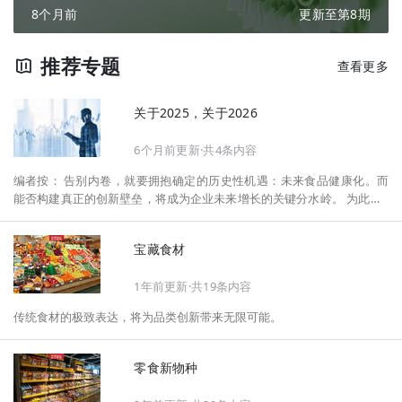
8个月前
更新至第8期
推荐专题
查看更多
关于2025，关于2026
6个月前更新·共4条内容
编者按： 告别内卷，就要拥抱确定的历史性机遇：未来食品健康化。而
能否构建真正的创新壁垒，将成为企业未来增长的关键分水岭。 为此，F
oodaily每日食品启动2026年度特别企划——《关于2025，关于2026》，
将以“创新产品”透视“未来机会”，以全球视野探寻中国机遇、增长解法，
宝藏食材
拆解年度标杆的增长逻辑与谋篇布局，深挖“药食同源”“低GI”“老龄营
养”“清洁标签”等热门赛道的爆品基因，从趋势预判、品类创新、未来增长
1年前更新·共19条内容
机会、企业战略布局以及渠道变革等，为行业提供务实、前瞻的开年创新
指南。
传统食材的极致表达，将为品类创新带来无限可能。
零食新物种