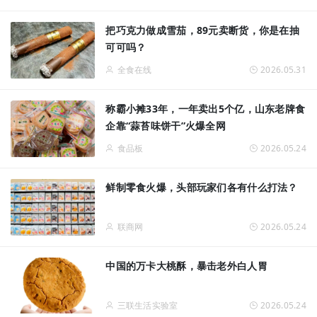
把巧克力做成雪茄，89元卖断货，你是在抽
可可吗？
全食在线
2026.05.31
称霸小摊33年，一年卖出5个亿，山东老牌食
企靠“蒜苔味饼干”火爆全网
食品板
2026.05.24
鲜制零食火爆，头部玩家们各有什么打法？
联商网
2026.05.24
中国的万卡大桃酥，暴击老外白人胃
三联生活实验室
2026.05.24