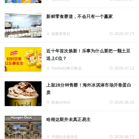
新鲜零食赛道，不会只有一个赢家
创新零售社
2026.07.25
近十年首次焕新！乐事为什么要把一颗土豆
送上C位？
Foodaily每日食品
2026.07.22
上架28分钟售罄！海外冰淇淋市场开卷蛋白
质
轻食online
2026.06.30
哈根达斯并未真正易主
中国企业家杂志
2026.06.17