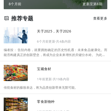
8个月前
更新至第8期
推荐专题
查看更多
关于2025，关于2026
6个月前更新·共4条内容
编者按： 告别内卷，就要拥抱确定的历史性机遇：未来食品健康化。而
能否构建真正的创新壁垒，将成为企业未来增长的关键分水岭。 为此，F
oodaily每日食品启动2026年度特别企划——《关于2025，关于2026》，
将以“创新产品”透视“未来机会”，以全球视野探寻中国机遇、增长解法，
宝藏食材
拆解年度标杆的增长逻辑与谋篇布局，深挖“药食同源”“低GI”“老龄营
养”“清洁标签”等热门赛道的爆品基因，从趋势预判、品类创新、未来增长
1年前更新·共19条内容
机会、企业战略布局以及渠道变革等，为行业提供务实、前瞻的开年创新
指南。
传统食材的极致表达，将为品类创新带来无限可能。
零食新物种