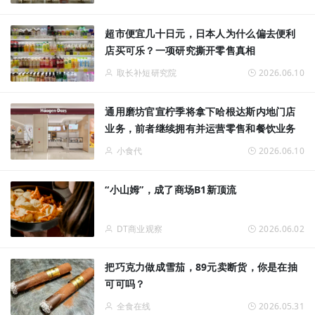
超市便宜几十日元，日本人为什么偏去便利
店买可乐？一项研究撕开零售真相
取长补短研究院
2026.06.10
通用磨坊官宣柠季将拿下哈根达斯内地门店
业务，前者继续拥有并运营零售和餐饮业务
小食代
2026.06.10
“小山姆”，成了商场B1新顶流
DT商业观察
2026.06.02
把巧克力做成雪茄，89元卖断货，你是在抽
可可吗？
全食在线
2026.05.31