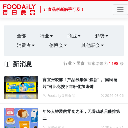
让食品创新触手可及！
全部
行业
商业
趋势
消费者
创博会
其他展会
新消息
行业 > 零食
搜索结果为
1198
条
官宣张凌赫！产品线集体“焕新”，“国民薯
片”可比克按下年轻化加速键
Foodaily每日食品
2026.08.06
年轻人钟爱的零食之王，无骨鸡爪只能排第
二
后浪研究所
2026.07.31