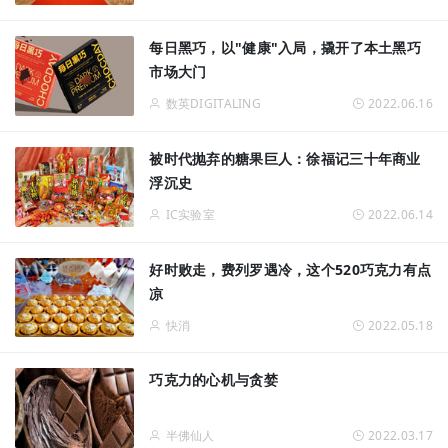
每日黑巧，以"健康"入局，撬开了本土黑巧
市场大门
数英DIGITALING
2022.06.16
被时代抛弃的糖果巨人：徐福记三十年商业
浮沉史
IC实验室
2022.06.14
好时败走，费列罗遇冷，这个520巧克力有点
凉
快消
2022.05.18
巧克力的心机与贪婪
半佛仙人
2022.03.17