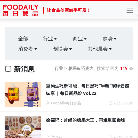
让食品创新触手可及！
全部
行业
商业
趋势
消费者
创博会
其他展会
新消息
行业 > 糖果&巧克力
搜索结果为
119
条
重构生巧新可能，每日黑巧“半熟”演绎云感
纵享 | 每日新品烩 vol.22
Foodaily每日食品
2022.07.28
徐福记：曾经的糖果大王，再难重回巅峰
翟菜花
2022.07.26