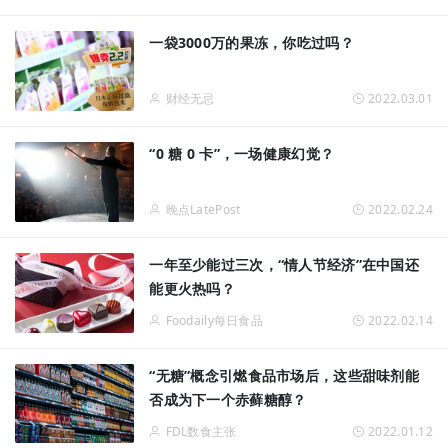
一袋3000万的果冻，你吃过吗？
财经无忌
2022.03.01
“0 糖 0 卡”，一场健康幻觉？
晚点LatePost
2022.02.24
一年至少能过三次，“情人节经济”在中国还
能更火热吗？
Foodaily每日食品
2022.02.14
“无糖”概念引燃食品市场后，这些甜味剂能
否成为下一个赤藓糖醇？
FDL数食主张
2022.01.12