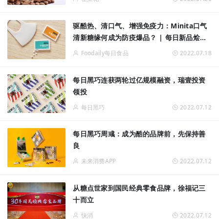
驱酷热、清口气、增强免疫力：Minita口气
清新糖缘何成为防疫爆品？ | 每日新品烩
vol.19
Foodaily每日食品
2022.07.18
每日黑巧连获两轮过亿规模融资，瑞壹投资
领投
每日黑巧
2022.07.12
每日黑巧周彧：成为酷的品牌前，先保持善
良
未来消费APP
2022.07.12
从糖点世家到国民经典零食品牌，徐福记三
十而立
快消
2022.07.12