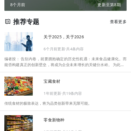
8个月前
更新至第8期
推荐专题
查看更多
关于2025，关于2026
6个月前更新·共4条内容
编者按： 告别内卷，就要拥抱确定的历史性机遇：未来食品健康化。而
能否构建真正的创新壁垒，将成为企业未来增长的关键分水岭。 为此，F
oodaily每日食品启动2026年度特别企划——《关于2025，关于2026》，
将以“创新产品”透视“未来机会”，以全球视野探寻中国机遇、增长解法，
宝藏食材
拆解年度标杆的增长逻辑与谋篇布局，深挖“药食同源”“低GI”“老龄营
养”“清洁标签”等热门赛道的爆品基因，从趋势预判、品类创新、未来增长
1年前更新·共19条内容
机会、企业战略布局以及渠道变革等，为行业提供务实、前瞻的开年创新
指南。
传统食材的极致表达，将为品类创新带来无限可能。
零食新物种