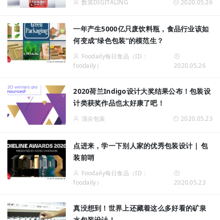
数英DIGITALING
2020.05.26
一年产生5000亿只废饮料瓶，食品行业该如
何变成“绿色包装”的模范生？
Foodaily每日食品（ID：
foodaily）
2020.05.26
2020荷兰Indigo设计大奖结果公布！包装设
计类获奖作品也太好康了吧！
顶尖包装
2020.05.23
点进来，学一下别人家的优秀包装设计 | 包
装前哨
Foodaily每日食品（ID：
foodaily）
2020.05.23
真没想到！世界上还藏着这么多好看的矿泉
水包装设计！