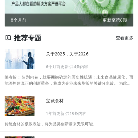
8个月前
更新至第8期
推荐专题
查看更多
关于2025，关于2026
6个月前更新·共4条内容
编者按： 告别内卷，就要拥抱确定的历史性机遇：未来食品健康化。而
能否构建真正的创新壁垒，将成为企业未来增长的关键分水岭。 为此，F
oodaily每日食品启动2026年度特别企划——《关于2025，关于2026》，
将以“创新产品”透视“未来机会”，以全球视野探寻中国机遇、增长解法，
宝藏食材
拆解年度标杆的增长逻辑与谋篇布局，深挖“药食同源”“低GI”“老龄营
养”“清洁标签”等热门赛道的爆品基因，从趋势预判、品类创新、未来增长
1年前更新·共19条内容
机会、企业战略布局以及渠道变革等，为行业提供务实、前瞻的开年创新
指南。
传统食材的极致表达，将为品类创新带来无限可能。