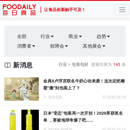
让食品创新触手可及！
全部
行业
商业
趋势
消费者
创博会
其他展会
新消息
行业 > 包装包材
搜索结果为
143
条
金典X卢浮宫联名牛奶心动来袭！这次还把雕
塑“搬”到包装上了？
顶尖包装
2020.10.18
日本“变态”包装再一次开挂！2020界获奖名
单 ，要被地球夸爆了吧……
lnstagram优选
2020.10.15