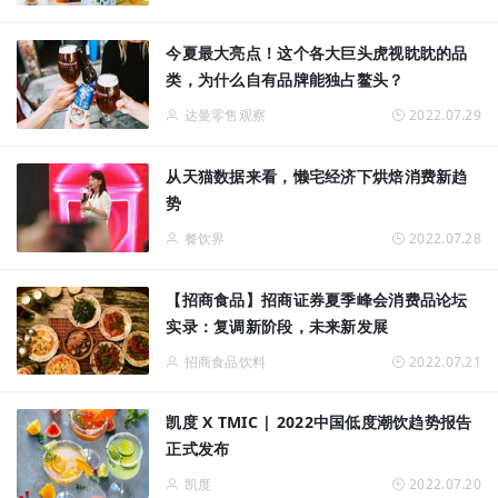
今夏最大亮点！这个各大巨头虎视眈眈的品
类，为什么自有品牌能独占鳌头？
达曼零售观察
2022.07.29
从天猫数据来看，懒宅经济下烘焙消费新趋
势
餐饮界
2022.07.28
【招商食品】招商证券夏季峰会消费品论坛
实录：复调新阶段，未来新发展
招商食品饮料
2022.07.21
凯度 X TMIC | 2022中国低度潮饮趋势报告
正式发布
凯度
2022.07.20