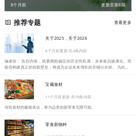
8个月前
更新至第8期
推荐专题
查看更多
关于2025，关于2026
6个月前更新·共4条内容
编者按： 告别内卷，就要拥抱确定的历史性机遇：未来食品健康化。而
能否构建真正的创新壁垒，将成为企业未来增长的关键分水岭。 为此，F
oodaily每日食品启动2026年度特别企划——《关于2025，关于2026》，
将以“创新产品”透视“未来机会”，以全球视野探寻中国机遇、增长解法，
宝藏食材
拆解年度标杆的增长逻辑与谋篇布局，深挖“药食同源”“低GI”“老龄营
养”“清洁标签”等热门赛道的爆品基因，从趋势预判、品类创新、未来增长
11个月前更新·共19条内容
机会、企业战略布局以及渠道变革等，为行业提供务实、前瞻的开年创新
指南。
传统食材的极致表达，将为品类创新带来无限可能。
零食新物种