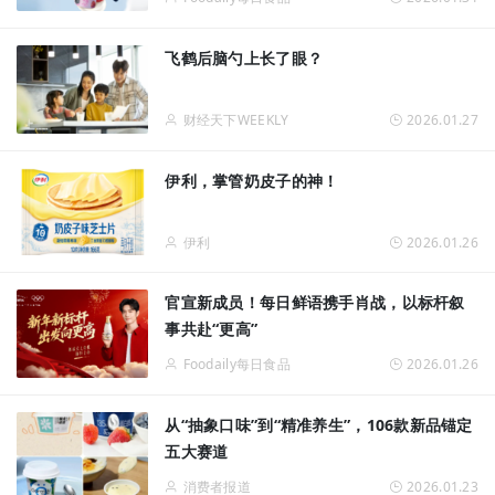
飞鹤后脑勺上长了眼？
财经天下WEEKLY
2026.01.27
伊利，掌管奶皮子的神！
伊利
2026.01.26
官宣新成员！每日鲜语携手肖战，以标杆叙
事共赴“更高”
Foodaily每日食品
2026.01.26
从“抽象口味”到“精准养生”，106款新品锚定
五大赛道
消费者报道
2026.01.23