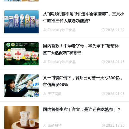
从“解决乳糖不耐”到“进军全家营养”，三只小
牛瞄准三代人破卷功能奶?
Foodaily每日食品
2026.01.22
国内首款！中华老字号，率先拿下“清洁标
签”“天然配料”双背书
Foodaily每日食品
2026.01.15
又一“刺客”倒下，背后公司曾一天亏300亿，
市值蒸发90%
天下网商
2026.01.08
国内首创生布丁官宣：是谁还在吃熟布丁？
慕酪思特
2025.12.30