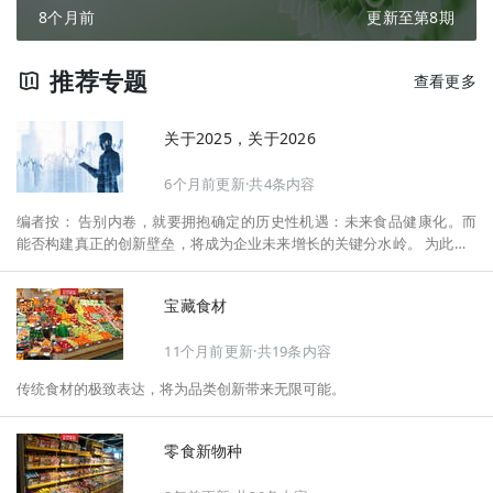
8个月前
更新至第8期
推荐专题
查看更多
关于2025，关于2026
6个月前更新·共4条内容
编者按： 告别内卷，就要拥抱确定的历史性机遇：未来食品健康化。而
能否构建真正的创新壁垒，将成为企业未来增长的关键分水岭。 为此，F
oodaily每日食品启动2026年度特别企划——《关于2025，关于2026》，
将以“创新产品”透视“未来机会”，以全球视野探寻中国机遇、增长解法，
宝藏食材
拆解年度标杆的增长逻辑与谋篇布局，深挖“药食同源”“低GI”“老龄营
养”“清洁标签”等热门赛道的爆品基因，从趋势预判、品类创新、未来增长
11个月前更新·共19条内容
机会、企业战略布局以及渠道变革等，为行业提供务实、前瞻的开年创新
指南。
传统食材的极致表达，将为品类创新带来无限可能。
零食新物种