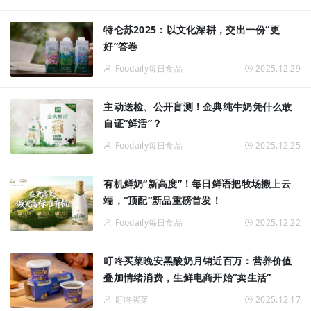
特仑苏2025：以文化深耕，交出一份“更
好”答卷
Foodaily每日食品
2025.12.29
主动送检、公开盲测！金典纯牛奶凭什么敢
自证“鲜活”？
Foodaily每日食品
2025.12.25
有机鲜奶“新高度”！每日鲜语把牧场搬上云
端，“顶配”新品重磅首发！
Foodaily每日食品
2025.12.22
叮咚买菜晚安黑酸奶月销近百万：营养价值
叠加情绪消费，生鲜电商开始“卖生活”
叮咚买菜
2025.12.17