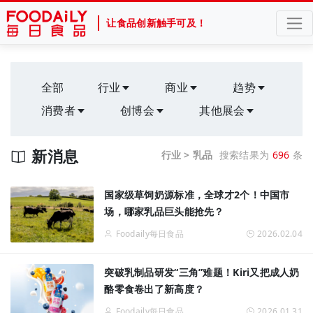
让食品创新触手可及！
全部
行业
商业
趋势
消费者
创博会
其他展会
新消息
行业 > 乳品
搜索结果为
696
条
国家级草饲奶源标准，全球才2个！中国市
场，哪家乳品巨头能抢先？
Foodaily每日食品
2026.02.04
突破乳制品研发“三角”难题！Kiri又把成人奶
酪零食卷出了新高度？
Foodaily每日食品
2026.01.31