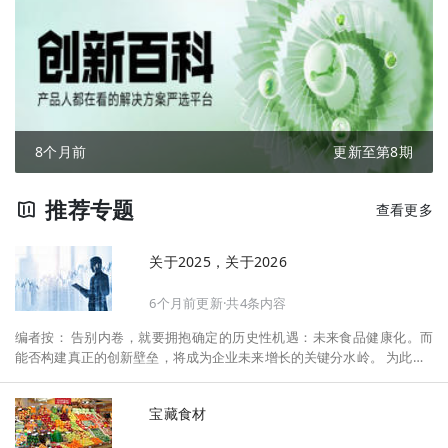
8个月前
更新至第8期
推荐专题
查看更多
关于2025，关于2026
6个月前更新·共4条内容
编者按： 告别内卷，就要拥抱确定的历史性机遇：未来食品健康化。而
能否构建真正的创新壁垒，将成为企业未来增长的关键分水岭。 为此，F
oodaily每日食品启动2026年度特别企划——《关于2025，关于2026》，
将以“创新产品”透视“未来机会”，以全球视野探寻中国机遇、增长解法，
宝藏食材
拆解年度标杆的增长逻辑与谋篇布局，深挖“药食同源”“低GI”“老龄营
养”“清洁标签”等热门赛道的爆品基因，从趋势预判、品类创新、未来增长