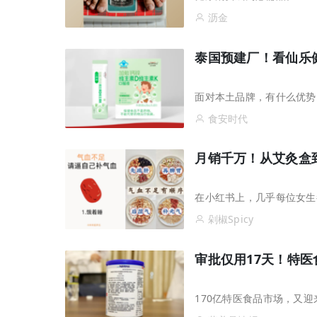
沥金
泰国预建厂！看仙乐
面对本土品牌，有什么优势
食安时代
月销千万！从艾灸盒到
在小红书上，几乎每位女生
剁椒Spicy
审批仅用17天！特医
170亿特医食品市场，又