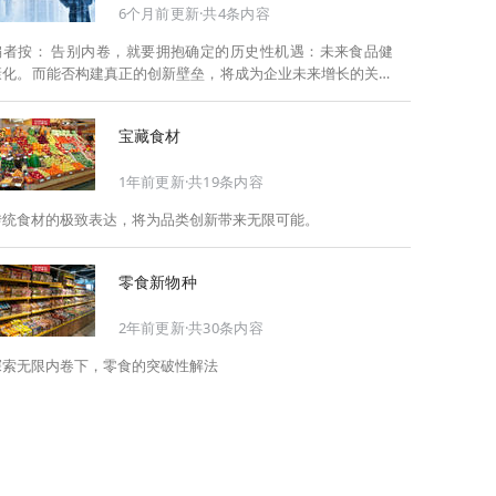
6个月前更新·共4条内容
告别内卷，就要拥抱确定的历史性机遇：未来食品健
康化。而能否构建真正的创新壁垒，将成为企业未来增长的关键
此，Foodaily每日食品启动2026年度特别企划——
《关于2025，关于2026》，将以“创新产品”透视“未来机会”，以
宝藏食材
全球视野探寻中国机遇、增长解法，拆解年度标杆的增长逻辑与
谋篇布局，深挖“药食同源”“低GI”“老龄营养”“清洁标签”等热门赛
1年前更新·共19条内容
道的爆品基因，从趋势预判、品类创新、未来增长机会、企业战
略布局以及渠道变革等，为行业提供务实、前瞻的开年创新指
传统食材的极致表达，将为品类创新带来无限可能。
南。
零食新物种
2年前更新·共30条内容
探索无限内卷下，零食的突破性解法