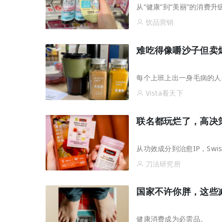
从“健康”到“美丽”的消费升
饮品营销
难吃得像嚼沙子但卖
每个上班上出一身毛病的人
Vista看天下
联名都玩烂了，高决
从功效成分到治愈IP，Swi
刀法研究所
国家不许你胖，这些
健康消费成为必需品。