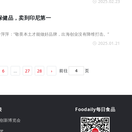
2025.02.23
卖保健品，卖到印尼第一
创始人叶萍萍：“敬畏本土才能做好品牌，出海创业没有降维打击。”
2025.01.21
前往
页
6
...
27
28
›
接
Foodaily每日食品
ily创新博览会
球奖