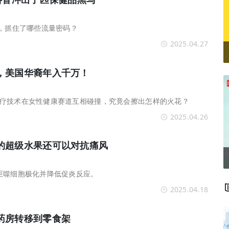
”，抓住了哪些流量密码？
2025.04.27
，美国华裔年入千万！
疗技术在女性健康赛道互相碰撞，究竟会擦出怎样的火花？
2025.04.26
的超级水果还可以对抗痛风
巨噬细胞极化并降低促炎反应。
2025.04.18
药房转移到零食架