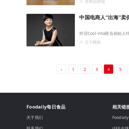
营养品情报
中国电商人“出海”
对话Cool-Vita联合
天下网商
‹
1
2
3
4
5
Foodaily每日食品
相关链
关于我们
Fooda
联系我们
iSEE全