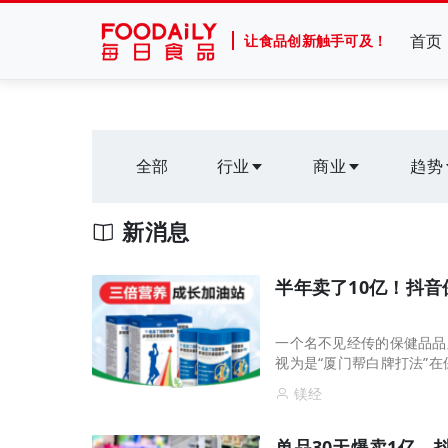
首页
让食品创新触手可及！
全部
行业
商业
趋势
新消息
半年卖了10亿！抖音
一个名不见经传的保健品品
视为是“厦门帮白牌打法”
镁经
单品30天爆卖1亿，