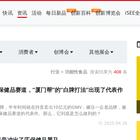
快讯
资讯
活动
每日新品
创新百科
创新博览会
iSEE
消费者
创博会
其他展会
行业 > 功能性食品
搜索结果为
408
条
保健品赛道，“厦门帮”的“白牌打法”出现了代表作
牌，半年时间就在抖音卖出10亿元的GMV，碾压一众老品牌，被
在保健品赛道的代表作。那么，它到底是怎么做到的？
2025.04.28
抖音冲出了匹保健品黑马