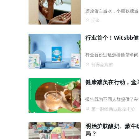
胶原蛋白当水，小熊软糖当
沥金
行业首个！Witsbb
行业首份过敏源排除清单问
营养品观察
健康减负在行动，盒马联
报告既为不同人群提供了差
第一财经商业数据中心
明治护肤酸奶、蒙牛
局？