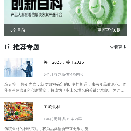
8个月前
更新至第8期
推荐专题
查看更多
关于2025，关于2026
6个月前更新·共4条内容
编者按： 告别内卷，就要拥抱确定的历史性机遇：未来食品健康化。而
能否构建真正的创新壁垒，将成为企业未来增长的关键分水岭。 为此，F
oodaily每日食品启动2026年度特别企划——《关于2025，关于2026》，
将以“创新产品”透视“未来机会”，以全球视野探寻中国机遇、增长解法，
宝藏食材
拆解年度标杆的增长逻辑与谋篇布局，深挖“药食同源”“低GI”“老龄营
养”“清洁标签”等热门赛道的爆品基因，从趋势预判、品类创新、未来增长
1年前更新·共19条内容
机会、企业战略布局以及渠道变革等，为行业提供务实、前瞻的开年创新
指南。
传统食材的极致表达，将为品类创新带来无限可能。